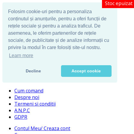
Stoc epuizat
Stoc epuizat
Stoc epuizat
Stoc epuizat
Stoc epuizat
Folosim cookie-uri pentru a personaliza
conținutul și anunțurile, pentru a oferi funcții de
rețele sociale și pentru a analiza traficul. De
asemenea, le oferim partenerilor de rețele
sociale, de publicitate și de analize informații cu
privire la modul în care folosiți site-ul nostru.
Learn more
Decline
Accept cookie
Cum comand
Despre noi
Termeni si conditii
A.N.P.C
GDPR
Contul Meu/ Creaza cont