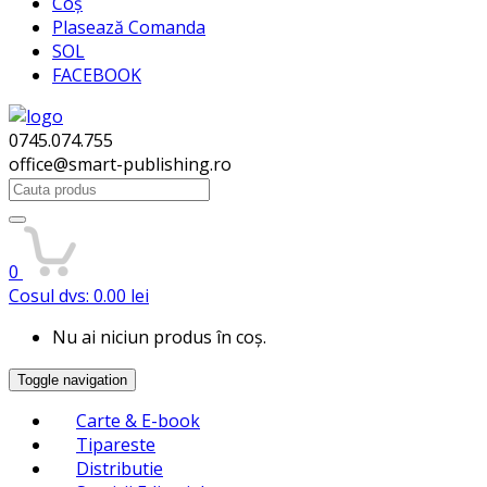
Coș
Plasează Comanda
SOL
FACEBOOK
0745.074.755
office@smart-publishing.ro
Search
for:
0
Cosul dvs:
0.00
lei
Nu ai niciun produs în coș.
Toggle navigation
Carte & E-book
Tipareste
Distributie