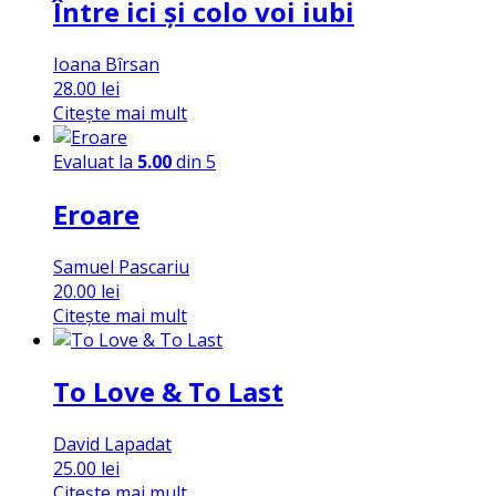
Între ici și colo voi iubi
Ioana Bîrsan
28.00
lei
Citește mai mult
Evaluat la
5.00
din 5
Eroare
Samuel Pascariu
20.00
lei
Citește mai mult
To Love & To Last
David Lapadat
25.00
lei
Citește mai mult