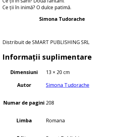
Ce ții în sâni? Două fântâni.
Ce ții în inimă? O dulce patimă.
Simona Tudorache
Distribuit de SMART PUBLISHING SRL
Informații suplimentare
Dimensiuni
13 × 20 cm
Autor
Simona Tudorache
Numar de pagini
208
Limba
Romana