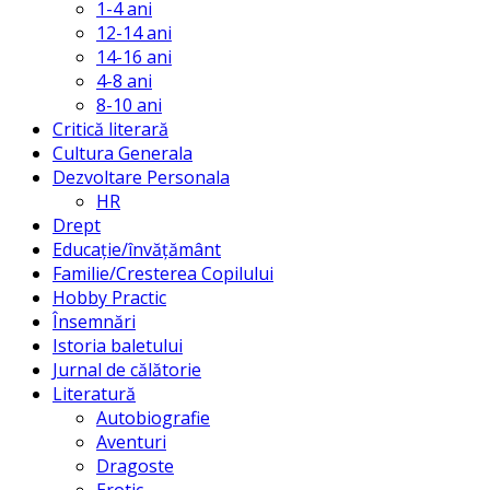
1-4 ani
12-14 ani
14-16 ani
4-8 ani
8-10 ani
Critică literară
Cultura Generala
Dezvoltare Personala
HR
Drept
Educație/învățământ
Familie/Cresterea Copilului
Hobby Practic
Însemnări
Istoria baletului
Jurnal de călătorie
Literatură
Autobiografie
Aventuri
Dragoste
Erotic