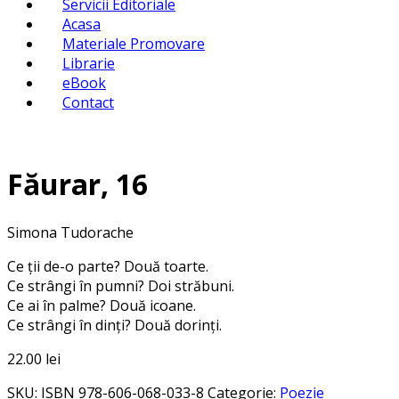
Servicii Editoriale
Acasa
Materiale Promovare
Librarie
eBook
Contact
Făurar, 16
Simona Tudorache
Ce ții de-o parte? Două toarte.
Ce strângi în pumni? Doi străbuni.
Ce ai în palme? Două icoane.
Ce strângi în dinți? Două dorinți.
22.00
lei
SKU:
ISBN 978-606-068-033-8
Categorie:
Poezie