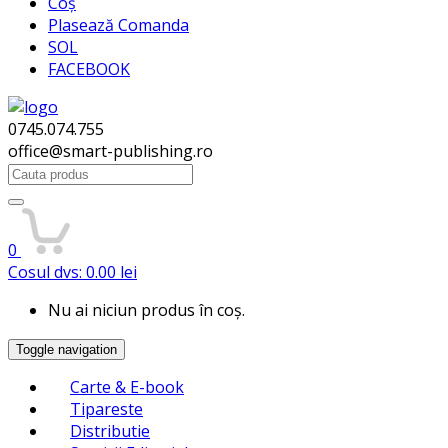
Coș
Plasează Comanda
SOL
FACEBOOK
0745.074.755
office@smart-publishing.ro
Search
for:
0
Cosul dvs:
0.00
lei
Nu ai niciun produs în coș.
Toggle navigation
Carte & E-book
Tipareste
Distributie