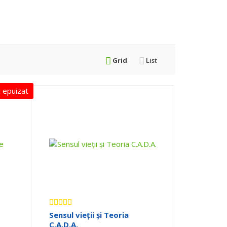
Grid
List
 epuizat
Evaluat la
Sensul vieții și Teoria
5.00
din 5
C.A.D.A.