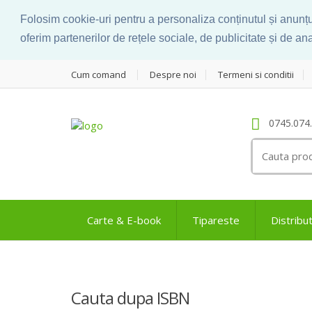
Folosim cookie-uri pentru a personaliza conținutul și anunțuri
oferim partenerilor de rețele sociale, de publicitate și de anal
Cum comand
Despre noi
Termeni si conditii
0745.074
Search
for:
Carte & E-book
Tipareste
Distribut
Cauta dupa ISBN