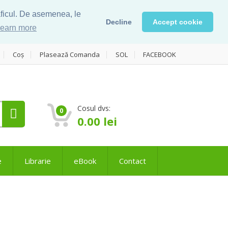
raficul. De asemenea, le
Decline
Accept cookie
earn more
Coș
Plasează Comanda
SOL
FACEBOOK
Cosul dvs:
0
0.00
lei
e
Librarie
eBook
Contact