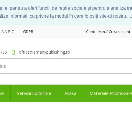
le, pentru a oferi funcții de rețele sociale și pentru a analiza t
ize informații cu privire la modul în care folosiți site-ul nostru.
L
A.N.P.C
GDPR
Contul Meu/ Creaza cont
.755
office@smart-publishing.ro
ie
Servicii Editoriale
Acasa
Materiale Promovar