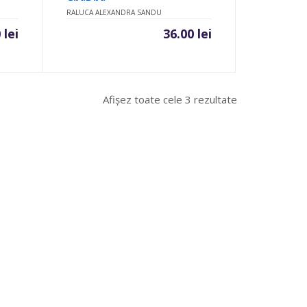
RALUCA ALEXANDRA SANDU
0
lei
36.00
lei
Sortat
Afișez toate cele 3 rezultate
după
cele
mai
recente