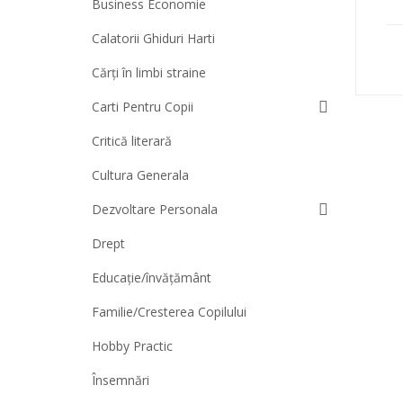
Business Economie
Calatorii Ghiduri Harti
Cărți în limbi straine
Carti Pentru Copii
Critică literară
Cultura Generala
Dezvoltare Personala
Drept
Educație/învățământ
Familie/Cresterea Copilului
Hobby Practic
Însemnări