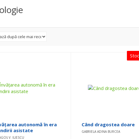
ologie
Stoc
vățarea autonomă în era
Când dragostea doare
ndirii asistate
GABRIELA ADINA BURCEA
GOȘ V. ILIESCU