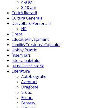
4-8 ani
8-10 ani
Critică literară
Cultura Generala
Dezvoltare Personala
HR
Drept
Educație/învățământ
Familie/Cresterea Copilului
Hobby Practic
Însemnări
Istoria baletului
Jurnal de călătorie
Literatură
Autobiografie
Aventuri
Dragoste
Erotic
Eseuri
Fantasy