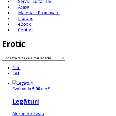
Servicii Editoriale
Acasa
Materiale Promovare
Librarie
eBook
Contact
Erotic
Grid
List
Evaluat la
5.00
din 5
Legături
Alexandre Testa