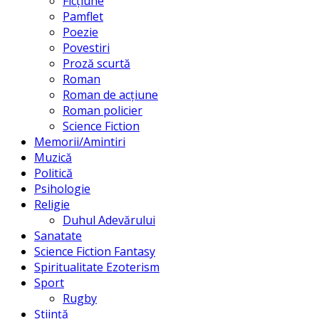
Ficțiune
Pamflet
Poezie
Povestiri
Proză scurtă
Roman
Roman de acțiune
Roman policier
Science Fiction
Memorii/Amintiri
Muzică
Politică
Psihologie
Religie
Duhul Adevărului
Sanatate
Science Fiction Fantasy
Spiritualitate Ezoterism
Sport
Rugby
Știință