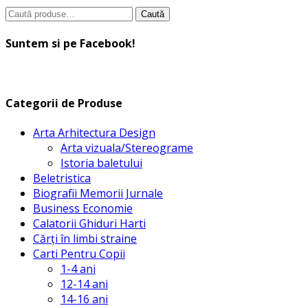
Caută
Caută
după:
Suntem si pe Facebook!
Categorii de Produse
Arta Arhitectura Design
Arta vizuala/Stereograme
Istoria baletului
Beletristica
Biografii Memorii Jurnale
Business Economie
Calatorii Ghiduri Harti
Cărți în limbi straine
Carti Pentru Copii
1-4 ani
12-14 ani
14-16 ani