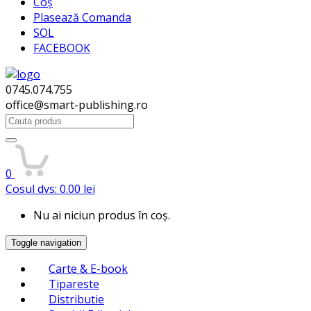
Coș
Plasează Comanda
SOL
FACEBOOK
0745.074.755
office@smart-publishing.ro
Search
for:
0
Cosul dvs:
0.00
lei
Nu ai niciun produs în coș.
Toggle navigation
Carte & E-book
Tipareste
Distributie