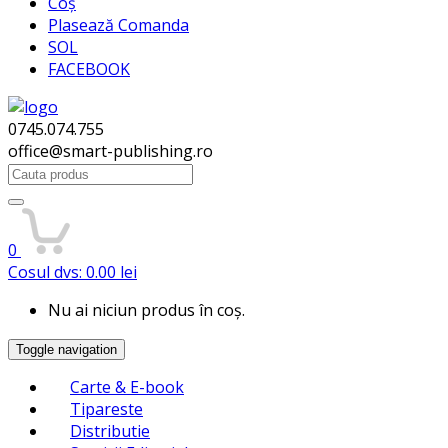
Coș
Plasează Comanda
SOL
FACEBOOK
0745.074.755
office@smart-publishing.ro
Search
for:
0
Cosul dvs:
0.00
lei
Nu ai niciun produs în coș.
Toggle navigation
Carte & E-book
Tipareste
Distributie