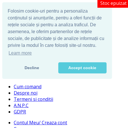
Stoc epuizat
Stoc epuizat
Stoc epuizat
Stoc epuizat
Stoc epuizat
Folosim cookie-uri pentru a personaliza
conținutul și anunțurile, pentru a oferi funcții de
rețele sociale și pentru a analiza traficul. De
asemenea, le oferim partenerilor de rețele
sociale, de publicitate și de analize informații cu
privire la modul în care folosiți site-ul nostru.
Learn more
Decline
Accept cookie
Cum comand
Despre noi
Termeni si conditii
A.N.P.C
GDPR
Contul Meu/ Creaza cont