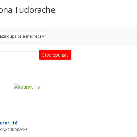
ona Tudorache
Stoc epuizat
urar, 16
MONA TUDORACHE