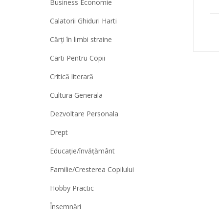
Business Economie
Calatorii Ghiduri Harti
Cărți în limbi straine
Carti Pentru Copii
Critică literară
Cultura Generala
Dezvoltare Personala
Drept
Educație/învățământ
Familie/Cresterea Copilului
Hobby Practic
Însemnări