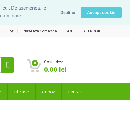
raficul. De asemenea, le
Decline
Accept cookie
earn more
Coș
Plasează Comanda
SOL
FACEBOOK
Cosul dvs:
0
0.00
lei
e
Librarie
eBook
Contact