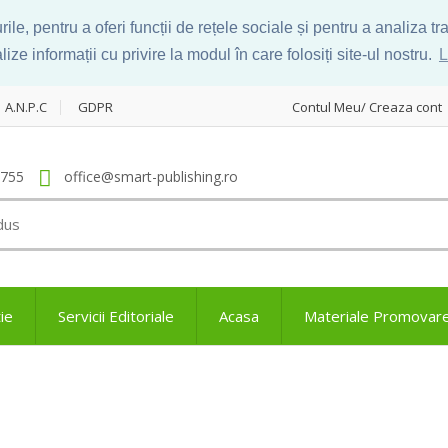
le, pentru a oferi funcții de rețele sociale și pentru a analiza t
ize informații cu privire la modul în care folosiți site-ul nostru.
L
A.N.P.C
GDPR
Contul Meu/ Creaza cont
.755
office@smart-publishing.ro
ie
Servicii Editoriale
Acasa
Materiale Promovar