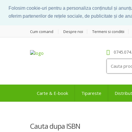
Folosim cookie-uri pentru a personaliza conținutul și anunțuri
oferim partenerilor de rețele sociale, de publicitate și de anal
Cum comand
Despre noi
Termeni si conditii
0745.074
Search
for:
Carte & E-book
Tipareste
Distribut
Cauta dupa ISBN