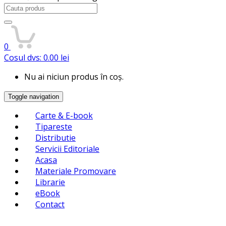
Search
for:
0
Cosul dvs:
0.00
lei
Nu ai niciun produs în coș.
Toggle navigation
Carte & E-book
Tipareste
Distributie
Servicii Editoriale
Acasa
Materiale Promovare
Librarie
eBook
Contact