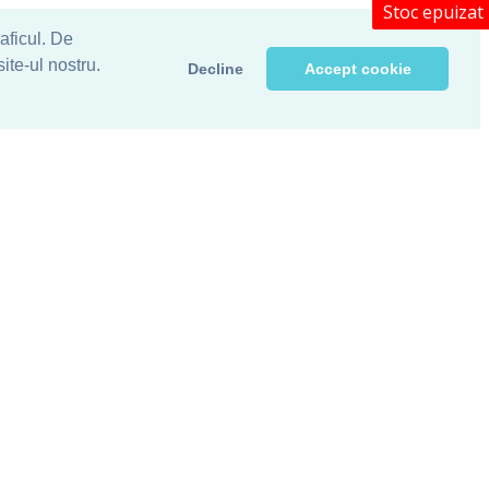
Stoc epuizat
raficul. De
ite-ul nostru.
Decline
Accept cookie