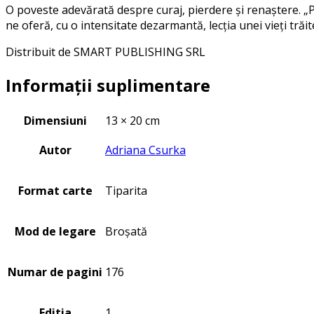
O poveste adevărată despre curaj, pierdere și renaștere. „P
ne oferă, cu o intensitate dezarmantă, lecția unei vieți trăit
Distribuit de SMART PUBLISHING SRL
Informații suplimentare
Dimensiuni
13 × 20 cm
Autor
Adriana Csurka
Format carte
Tiparita
Mod de legare
Broșată
Numar de pagini
176
Editia
1