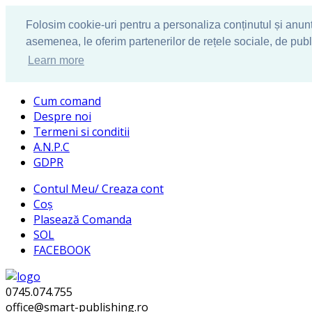
Folosim cookie-uri pentru a personaliza conținutul și anunțur
asemenea, le oferim partenerilor de rețele sociale, de publici
Learn more
Cum comand
Despre noi
Termeni si conditii
A.N.P.C
GDPR
Contul Meu/ Creaza cont
Coș
Plasează Comanda
SOL
FACEBOOK
0745.074.755
office@smart-publishing.ro