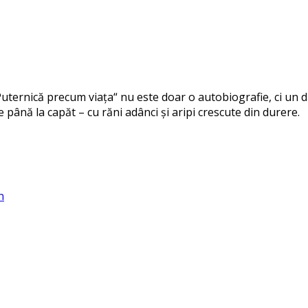
uternică precum viața“ nu este doar o autobiografie, ci un dr
e până la capăt – cu răni adânci și aripi crescute din durere.
n