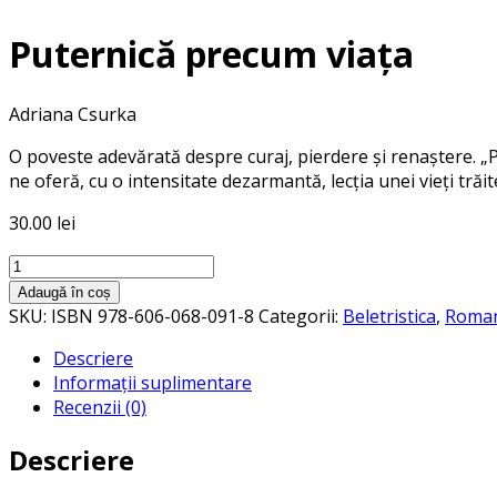
Puternică precum viața
Adriana Csurka
O poveste adevărată despre curaj, pierdere și renaștere. „P
ne oferă, cu o intensitate dezarmantă, lecția unei vieți trăit
30.00
lei
Cantitate
Puternică
Adaugă în coș
precum
SKU:
ISBN 978-606-068-091-8
Categorii:
Beletristica
,
Roma
viața
Descriere
Informații suplimentare
Recenzii (0)
Descriere