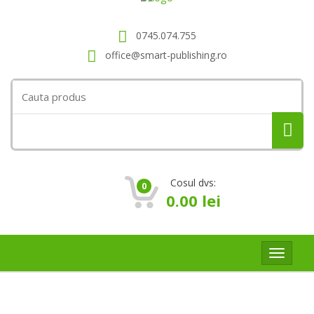
0745.074.755
office@smart-publishing.ro
Search
for:
Cosul dvs:
0
0.00
lei
Toggle
navigat