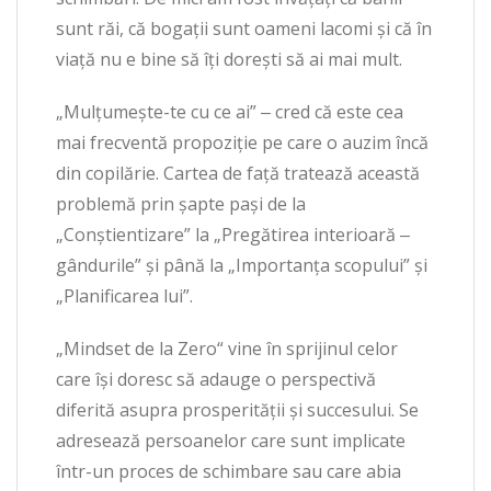
sunt răi, că bogaţii sunt oameni lacomi şi că în
viaţă nu e bine să îţi doreşti să ai mai mult.
„Mulţumeşte-te cu ce ai” ‒ cred că este cea
mai frecventă propoziţie pe care o auzim încă
din copilărie. Cartea de faţă tratează această
problemă prin şapte paşi de la
„Conştientizare” la „Pregătirea interioară ‒
gândurile” şi până la „Importanţa scopului” şi
„Planificarea lui”.
„Mindset de la Zero“ vine în sprijinul celor
care îşi doresc să adauge o perspectivă
diferită asupra prosperităţii şi succesului. Se
adresează persoanelor care sunt implicate
într-un proces de schimbare sau care abia