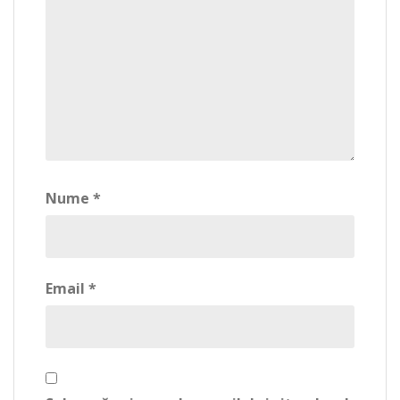
Nume
*
Email
*