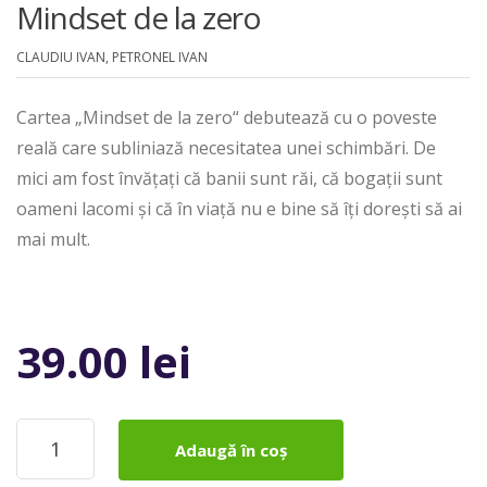
Mindset de la zero
CLAUDIU IVAN, PETRONEL IVAN
Cartea „Mindset de la zero“ debutează cu o poveste
reală care subliniază necesitatea unei schimbări. De
mici am fost învăţaţi că banii sunt răi, că bogaţii sunt
oameni lacomi şi că în viaţă nu e bine să îţi doreşti să ai
mai mult.
39.00
lei
Cantitate
Adaugă în coș
Mindset
de