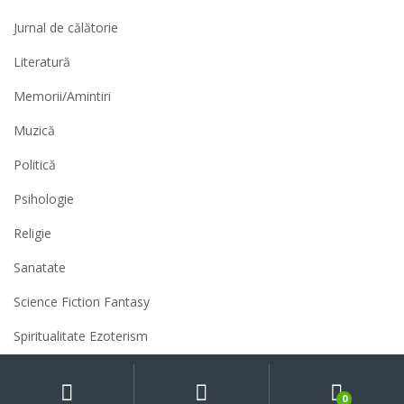
Jurnal de călătorie
Literatură
Memorii/Amintiri
Muzică
Politică
Psihologie
Religie
Sanatate
Science Fiction Fantasy
Spiritualitate Ezoterism
Sport
My
Search
Caută
după:
Account
0