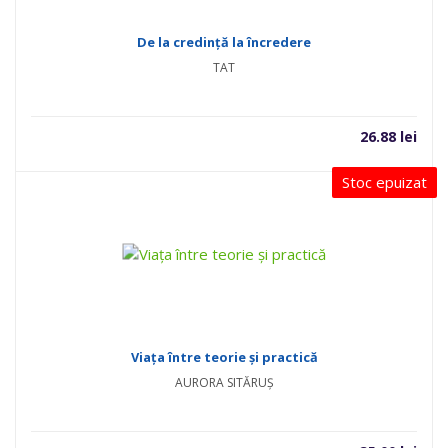
De la credință la încredere
TAT
26.88
lei
Stoc epuizat
Viața între teorie și practică
AURORA SITĂRUȘ