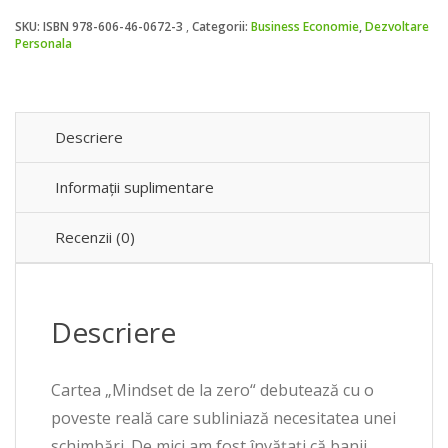
la
SKU:
ISBN 978-606-46-0672-3
Categorii:
Business Economie
,
Dezvoltare
zero
Personala
Descriere
Informații suplimentare
Recenzii (0)
Descriere
Cartea „Mindset de la zero“ debutează cu o
poveste reală care subliniază necesitatea unei
schimbări. De mici am fost învăţaţi că banii