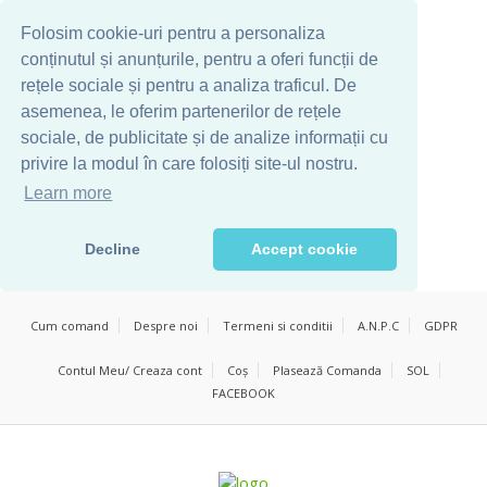
Folosim cookie-uri pentru a personaliza
conținutul și anunțurile, pentru a oferi funcții de
rețele sociale și pentru a analiza traficul. De
asemenea, le oferim partenerilor de rețele
sociale, de publicitate și de analize informații cu
privire la modul în care folosiți site-ul nostru.
Learn more
Decline
Accept cookie
Cum comand
Despre noi
Termeni si conditii
A.N.P.C
GDPR
Contul Meu/ Creaza cont
Coș
Plasează Comanda
SOL
FACEBOOK