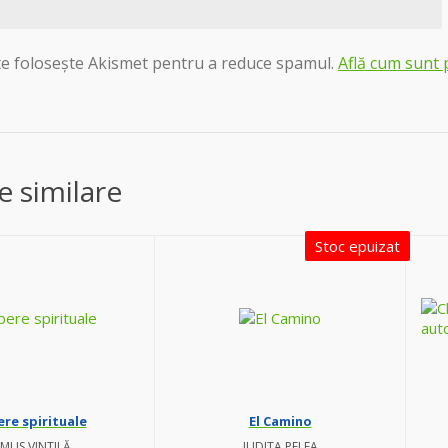
ite folosește Akismet pentru a reduce spamul.
Află cum sunt 
 similare
Stoc epuizat
re spirituale
El Camino
MUS VINTILĂ
IUDITA PELEA