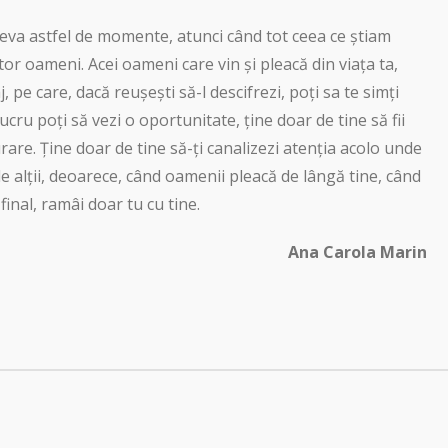
âteva astfel de momente, atunci când tot ceea ce știam
tor oameni. Acei oameni care vin și pleacă din viața ta,
 pe care, dacă reușești să-l descifrezi, poți sa te simți
lucru poți să vezi o oportunitate, ține doar de tine să fii
urare. Ține doar de tine să-ți canalizezi atenția acolo unde
e alții, deoarece, când oamenii pleacă de lângă tine, când
inal, ramâi doar tu cu tine.
Ana Carola Marin