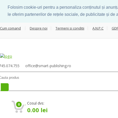
Folosim cookie-uri pentru a personaliza conținutul și anunțur
le oferim partenerilor de rețele sociale, de publicitate și de a
Cum comand
Despre noi
Termeni si conditii
A.N.P.C
GD
745.074.755
office@smart-publishing.ro
arch
:
Cosul dvs:
0
0.00
lei