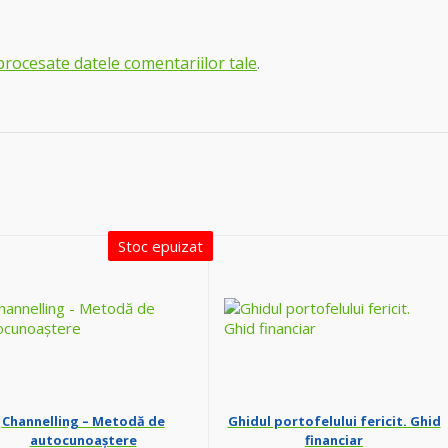
procesate datele comentariilor tale
.
Stoc epuizat
Channelling – Metodă de
Ghidul portofelului fericit. Ghid
autocunoaștere
financiar