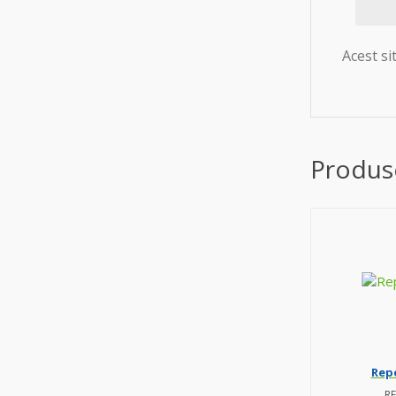
Acest s
Produse
Repe
RE