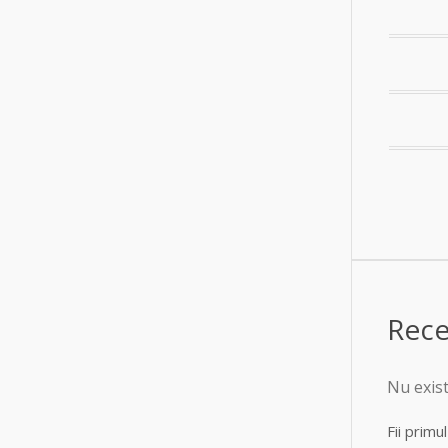
Rece
Nu exis
Fii primu