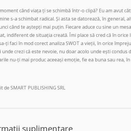
l moment când viața ți se schimbă într-o clipă? Eu am avut c
ine s-a schimbat radical. Și asta se datorează, în general, al
unci când te aștepți mai puțin. Fiecare aduce cu sine un mesaj,
t, indiferent de situația creată. Îmi place să cred că în orice 
sa-ți faci în mod corect analiza SWOT a vieții, în orice împrej
și unde crezi că este nevoie, nu doar acolo unde ești condus d
rile nu-ți mai produc aceeași emoție, fie ea buna sau rea, în f
uit de SMART PUBLISHING SRL
rmații suplimentare