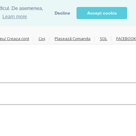
raficul. De asemenea,
Decline
Accept cookie
.
Learn more
eu/ Creaza cont
Coș
Plasează Comanda
SOL
FACEBOOK