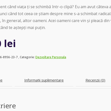
ent când viața ți se schimbă într-o clipă? Eu am avut câteva a
nci când tot ceea ce știam despre mine s-a schimbat radical.
 în general, altor oameni. Acei oameni care vin și pleacă din v
când te aștepți mai puțin.
0
lei
06-8956-23-7
Categorie:
Dezvoltare Personala
re
Informații suplimentare
Recenzii (0)
riere