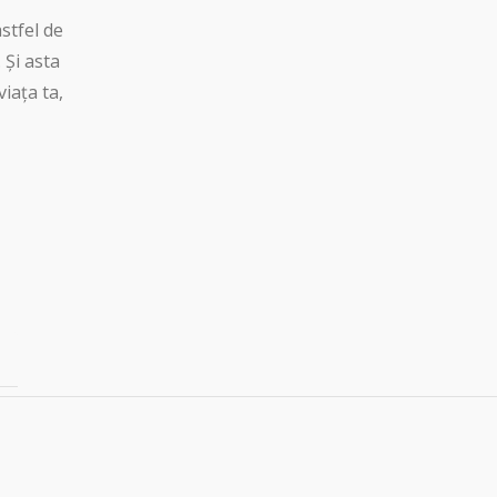
stfel de
 Și asta
iața ta,