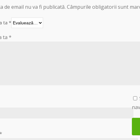
a de email nu va fi publicată.
Câmpurile obligatorii sunt mar
a ta
*
a ta
*
nav
*