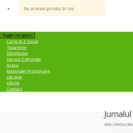
Nu ai niciun produs în coș.
Toggle navigation
Carte & E-book
Tipareste
Distributie
Servicii Editoriale
Acasa
Materiale Promovare
Librarie
eBook
Contact
Jurnalul
ANA CAROLA MA