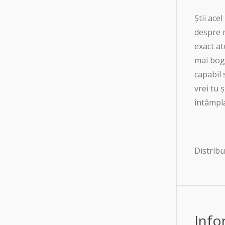
Știi ace
despre m
exact at
mai boga
capabil 
vrei tu 
întâmpla
Distrib
Info