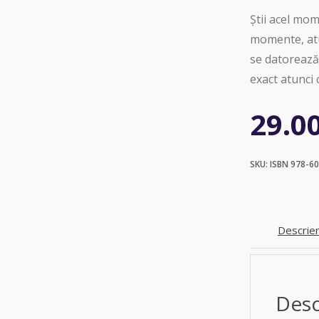
Știi acel mom
momente, atu
se datorează,
exact atunci 
29.0
SKU:
ISBN 978-6
Descrie
Desc