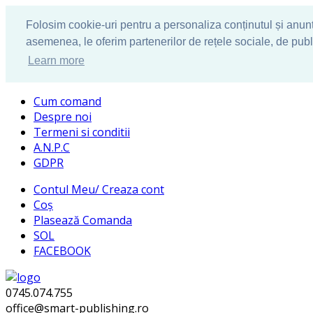
Folosim cookie-uri pentru a personaliza conținutul și anunțur
asemenea, le oferim partenerilor de rețele sociale, de publici
Learn more
Cum comand
Despre noi
Termeni si conditii
A.N.P.C
GDPR
Contul Meu/ Creaza cont
Coș
Plasează Comanda
SOL
FACEBOOK
0745.074.755
office@smart-publishing.ro