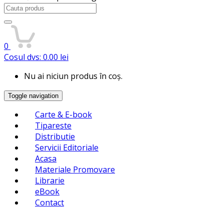
Search
for:
0
Cosul dvs:
0.00
lei
Nu ai niciun produs în coș.
Toggle navigation
Carte & E-book
Tipareste
Distributie
Servicii Editoriale
Acasa
Materiale Promovare
Librarie
eBook
Contact