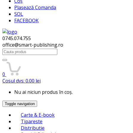
Coș
Plasează Comanda
SOL
FACEBOOK
0745.074.755
office@smart-publishing.ro
Search
for:
0
Cosul dvs:
0.00
lei
Nu ai niciun produs în coș.
Toggle navigation
Carte & E-book
Tipareste
Distributie