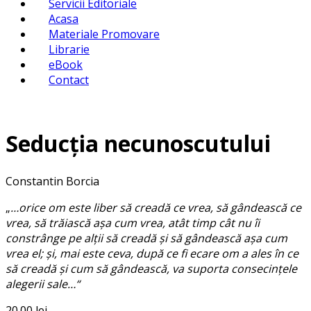
Servicii Editoriale
Acasa
Materiale Promovare
Librarie
eBook
Contact
Seducția necunoscutului
Constantin Borcia
„
…orice om este liber să creadă ce vrea, să gândească ce
vrea, să trăiască aşa cum vrea, atât timp cât nu îi
constrânge pe alţii să creadă şi să gândească aşa cum
vrea el; şi, mai este ceva, după ce fi ecare om a ales în ce
să creadă şi cum să gândească, va suporta consecinţele
alegerii sale…“
20.00
lei