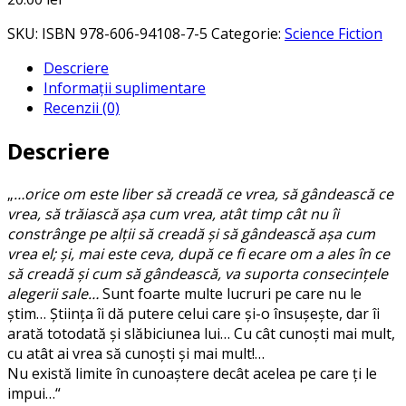
SKU:
ISBN 978-606-94108-7-5
Categorie:
Science Fiction
Descriere
Informații suplimentare
Recenzii (0)
Descriere
„
…orice om este liber să creadă ce vrea, să gândească ce
vrea, să trăiască aşa cum vrea, atât timp cât nu îi
constrânge pe alţii să creadă şi să gândească aşa cum
vrea el; şi, mai este ceva, după ce fi ecare om a ales în ce
să creadă şi cum să gândească, va suporta consecinţele
alegerii sale…
Sunt foarte multe lucruri pe care nu le
ştim… Ştiinţa îi dă putere celui care şi-o însuşeşte, dar îi
arată totodată şi slăbiciunea lui… Cu cât cunoşti mai mult,
cu atât ai vrea să cunoşti şi mai mult!…
Nu există limite în cunoaştere decât acelea pe care ţi le
impui…“