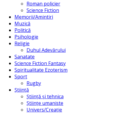
Roman policier
Science Fiction
Memorii/Amintiri
Muzică
Politică
Psihologie
Religie
Duhul Adevărului
Sanatate
Science Fiction Fantasy
Spiritualitate Ezoterism
Sport
Rugby
Știință
Știință și tehnica
Științe umaniste
Univers/Creație
Umor
Uncategorized
©
Smart Publishing
- All Rights Reserved |Dezvoltat de