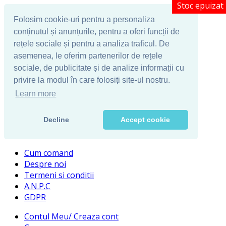
Stoc epuizat
Stoc epuizat
Stoc epuizat
Stoc epuizat
Stoc epuizat
Stoc epuizat
Folosim cookie-uri pentru a personaliza
conținutul și anunțurile, pentru a oferi funcții de
rețele sociale și pentru a analiza traficul. De
asemenea, le oferim partenerilor de rețele
sociale, de publicitate și de analize informații cu
privire la modul în care folosiți site-ul nostru.
Learn more
Decline
Accept cookie
Cum comand
Despre noi
Termeni si conditii
A.N.P.C
GDPR
Contul Meu/ Creaza cont