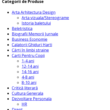
Categorii de Produse
Arta Arhitectura Design
Arta vizuala/Stereograme
Istoria baletului
Beletristica
Biografii Memorii Jurnale
Business Economie
Calatorii Ghiduri Harti
Cărți în limbi straine
Carti Pentru Copii
1-4 ani
12-14 ani
14-16 ani
4-8 ani
8-10 ani
Critică literară
Cultura Generala
Dezvoltare Personala
HR
Drept