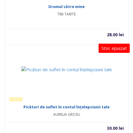
Drumul către mine
TIBI TARITE
28.00
lei
Stoc epuizat
Evaluat la
Picături de suflet în contul înțelepciunii tale
5.00
din 5
AURELIA GROSU
30.00
lei