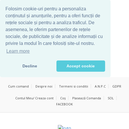
Folosim cookie-uri pentru a personaliza
conținutul și anunțurile, pentru a oferi funcții de
rețele sociale și pentru a analiza traficul. De
asemenea, le oferim partenerilor de rețele
sociale, de publicitate și de analize informații cu
privire la modul în care folosiți site-ul nostru.
Learn more
Decline
Accept cookie
Cum comand
Despre noi
Termeni si conditii
A.N.P.C
GDPR
Contul Meu/ Creaza cont
Coș
Plasează Comanda
SOL
FACEBOOK