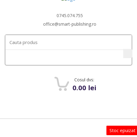
0745.074.755
office@smart-publishing.ro
Search
for:
Cosul dvs:
0
0.00
lei
Toggle
navigat
Stoc epuizat