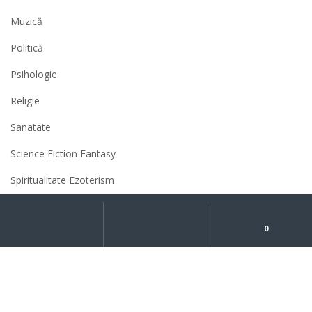
Muzică
Politică
Psihologie
Religie
Sanatate
Science Fiction Fantasy
Spiritualitate Ezoterism
Sport
My
Search
Caută
după:
Account
0
Știință
Umor
Uncategorized