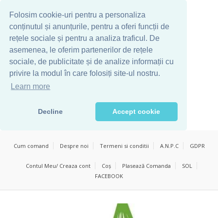
Folosim cookie-uri pentru a personaliza
conținutul și anunțurile, pentru a oferi funcții de
rețele sociale și pentru a analiza traficul. De
asemenea, le oferim partenerilor de rețele
sociale, de publicitate și de analize informații cu
privire la modul în care folosiți site-ul nostru.
Learn more
Decline
Accept cookie
Cum comand
Despre noi
Termeni si conditii
A.N.P.C
GDPR
Contul Meu/ Creaza cont
Coș
Plasează Comanda
SOL
FACEBOOK