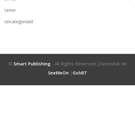
Umor
Uncategorized
©
Smart Publishing
- All Rights Reserved |Dezvoltat de
SeeMeOn
|
GoldIT