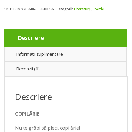
ce
SKU:
ISBN 978-606-068-082-6
Categorii:
Literatură
,
Poezie
aștept,
mai
cânt
Descriere
Informații suplimentare
Recenzii (0)
Descriere
COPILĂRIE
Nu te grăbi să pleci, copilărie!