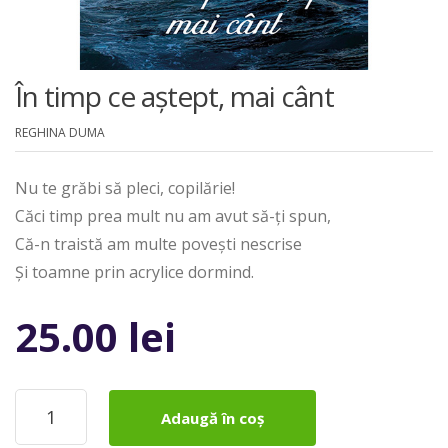
În timp ce aștept, mai cânt
REGHINA DUMA
Nu te grăbi să pleci, copilărie!
Căci timp prea mult nu am avut să-ți spun,
Că-n traistă am multe povești nescrise
Și toamne prin acrylice dormind.
25.00
lei
Cantitate
Adaugă în coș
În
timp