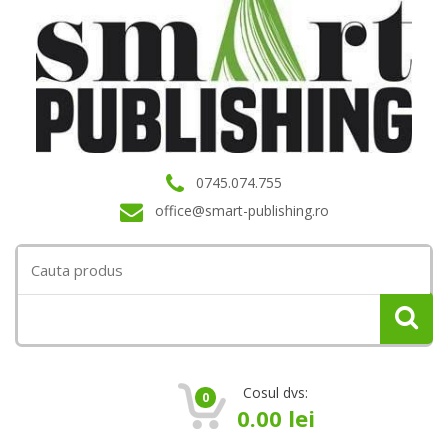
0745.074.755
office@smart-publishing.ro
Search
for:
Cosul dvs:
0
0.00
lei