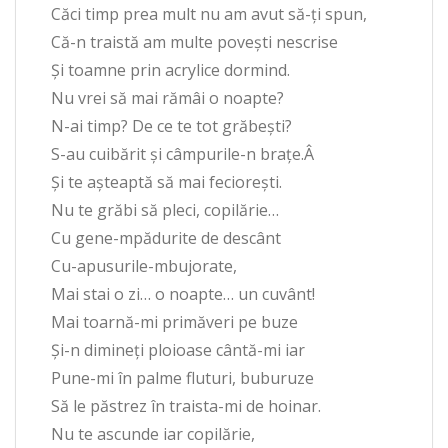
Căci timp prea mult nu am avut să-ți spun,
Că-n traistă am multe povești nescrise
Și toamne prin acrylice dormind.
Nu vrei să mai rămâi o noapte?
N-ai timp? De ce te tot grăbești?
S-au cuibărit și câmpurile-n brațe.Â
Și te așteaptă să mai feciorești.
Nu te grăbi să pleci, copilărie…
Cu gene-mpădurite de descânt
Cu-apusurile-mbujorate,
Mai stai o zi… o noapte… un cuvânt!
Mai toarnă-mi primăveri pe buze
Și-n dimineți ploioase cântă-mi iar
Pune-mi în palme fluturi, buburuze
Să le păstrez în traista-mi de hoinar.
Nu te ascunde iar copilărie,