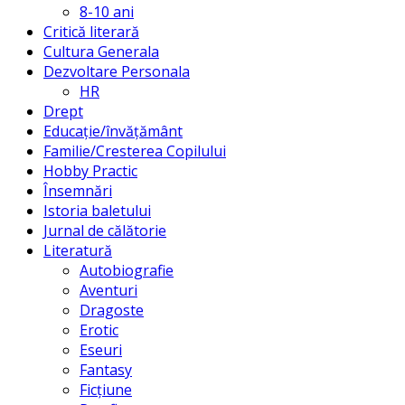
8-10 ani
Critică literară
Cultura Generala
Dezvoltare Personala
HR
Drept
Educație/învățământ
Familie/Cresterea Copilului
Hobby Practic
Însemnări
Istoria baletului
Jurnal de călătorie
Literatură
Autobiografie
Aventuri
Dragoste
Erotic
Eseuri
Fantasy
Ficțiune