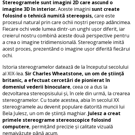
Stereogramele sunt imagini 2D care ascund o
imagine 3D în interior.
Aceste imagini
sunt create
folosind o tehnică numită stereopsis,
care este
procesul natural prin care ochii noștri percep adâncimea.
Fiecare ochi vede lumea dintr-un unghi ușor diferit, iar
creierul nostru combină aceste două perspective pentru
a crea o imagine tridimensională. Stereogramele imită
acest proces, prezentând o imagine ușor diferită fiecărui
ochi.
Istoria stereogramelor datează de la începutul secolului
al XIX-lea.
Sir Charles Wheatstone, un om de știință
britanic, a efectuat cercetări de pionierat în
domeniul vederii binoculare
, ceea ce a dus la
dezvoltarea stereopsisului și, în cele din urmă, la crearea
stereogramelor. Cu toate acestea, abia în secolul XX
stereogramele au devenit populare datorită muncii lui
Bela Julesz, un om de știință maghiar.
Julesz a creat
primele stereograme stereoscopice folosind
computere
, permițând precizie și calitate vizuală
nemaivăzute până acum.