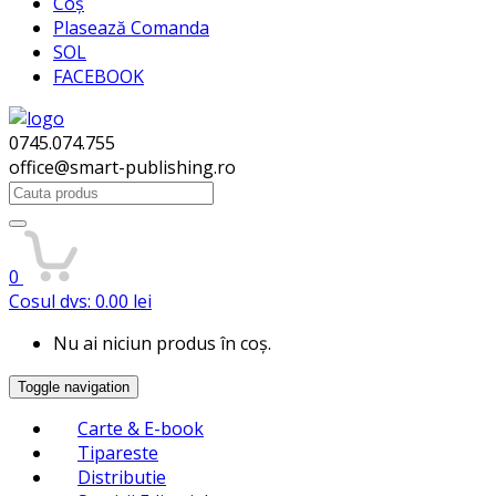
Coș
Plasează Comanda
SOL
FACEBOOK
0745.074.755
office@smart-publishing.ro
Search
for:
0
Cosul dvs:
0.00
lei
Nu ai niciun produs în coș.
Toggle navigation
Carte & E-book
Tipareste
Distributie