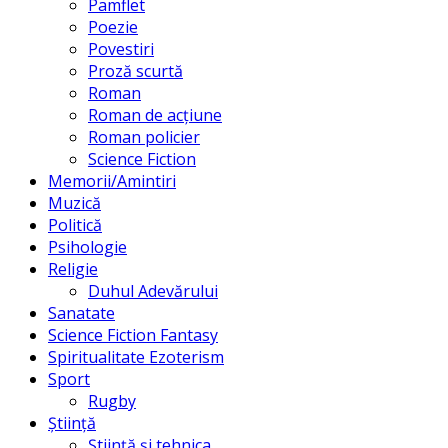
Pamflet
Poezie
Povestiri
Proză scurtă
Roman
Roman de acțiune
Roman policier
Science Fiction
Memorii/Amintiri
Muzică
Politică
Psihologie
Religie
Duhul Adevărului
Sanatate
Science Fiction Fantasy
Spiritualitate Ezoterism
Sport
Rugby
Știință
Știință și tehnica