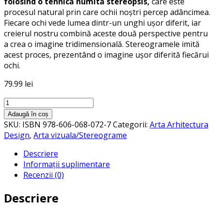
folosind o tehnică numită stereopsis,
care este
procesul natural prin care ochii noștri percep adâncimea.
Fiecare ochi vede lumea dintr-un unghi ușor diferit, iar
creierul nostru combină aceste două perspective pentru
a crea o imagine tridimensională. Stereogramele imită
acest proces, prezentând o imagine ușor diferită fiecărui
ochi.
79.99
lei
Cantitate
Imagini
Adaugă în coș
fermecate.
SKU:
ISBN 978-606-068-072-7
Categorii:
Arta Arhitectura
Descoperă
Design
,
Arta vizuala/Stereograme
lumea
Descriere
fermecată
Informații suplimentare
a
Recenzii (0)
sterogramelor
Descriere