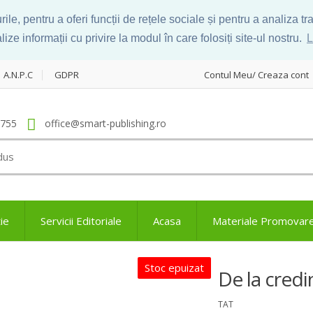
le, pentru a oferi funcții de rețele sociale și pentru a analiza t
ize informații cu privire la modul în care folosiți site-ul nostru.
L
A.N.P.C
GDPR
Contul Meu/ Creaza cont
.755
office@smart-publishing.ro
ie
Servicii Editoriale
Acasa
Materiale Promovar
Stoc epuizat
De la credi
TAT