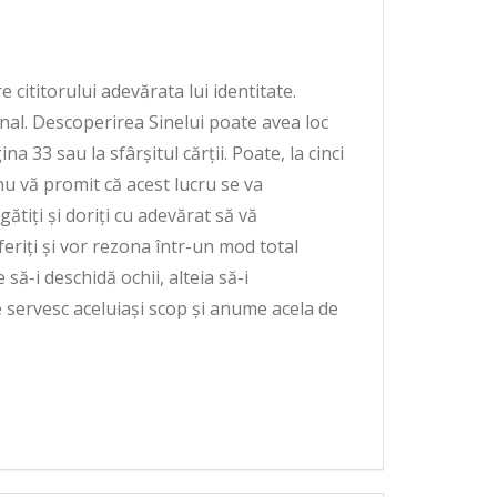
 cititorului adevărata lui identitate.
final. Descoperirea Sinelui poate avea loc
a 33 sau la sfârșitul cărții. Poate, la cinci
nu vă promit că acest lucru se va
gătiți și doriți cu adevărat să vă
iferiți și vor rezona într-un mod total
 să-i deschidă ochii, alteia să-i
e servesc aceluiași scop și anume acela de