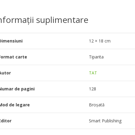
nformații suplimentare
Dimensiuni
12 × 18 cm
Format carte
Tiparita
Autor
TAT
Numar de pagini
128
Mod de legare
Broșată
Editor
Smart Publishing