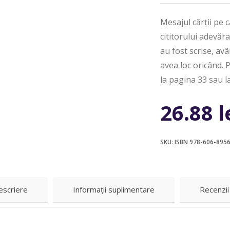
Mesajul cărții pe 
cititorului adevăra
au fost scrise, av
avea loc oricând. 
la pagina 33 sau la 
26.88
l
SKU:
ISBN 978-606-895
escriere
Informații suplimentare
Recenzii