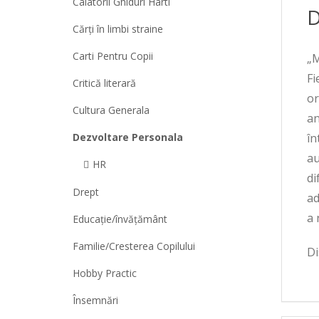
Calatorii Ghiduri Harti
D
Cărți în limbi straine
Carti Pentru Copii
„M
Fi
Critică literară
or
Cultura Generala
an
Dezvoltare Personala
în
au
HR
di
Drept
ad
a 
Educație/învățământ
Familie/Cresterea Copilului
Di
Hobby Practic
Însemnări