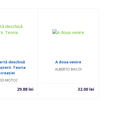
artă deschisă
A doua venire
șterii. Teoria
ALBERTO BACOI
creației
EDI MOTOC
29.88
lei
32.00
lei