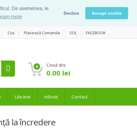
raficul. De asemenea, le
Decline
Accept cookie
earn more
Coș
Plasează Comanda
SOL
FACEBOOK
Cosul dvs:
0
0.00
lei
e
Librarie
eBook
Contact
nță la încredere