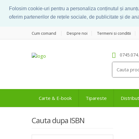
Folosim cookie-uri pentru a personaliza conținutul și anunțuri
oferim partenerilor de rețele sociale, de publicitate și de anal
Cum comand
Despre noi
Termeni si conditii
0745.074
Search
for:
Carte & E-book
Tipareste
Distribut
Cauta dupa ISBN
Caută