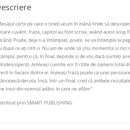
escriere
esajul cărții pe care o țineți acum în mână tinde să descopere
ecare cuvânt, frază, capitol au fost scrise, având acest scop 
icând. Poate, deja s-a întâmplat, poate, se va întâmpla la pagin
i după ce ați citit-o. Nu am de unde să știu momentul și nici 
tâmpla, pentru că, în final, depinde și de voi, dacă sunteți pre
todescoperiți. Aceleași cuvinte vor fi citite de oameni total d
ferit în fiecare dintre ei. Aceeași frază poate ca unei persoane
âncească deruta. Însă, într-un final, cred că ambele rezultat
ne trezi din somnul adânc în care ne aflăm.“
stribuit prin SMART PUBLISHING