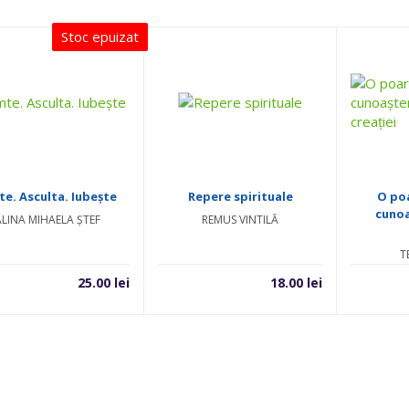
Stoc epuizat
te. Asculta. Iubește
Repere spirituale
O po
cunoa
ALINA MIHAELA ȘTEF
REMUS VINTILĂ
T
25.00
lei
18.00
lei