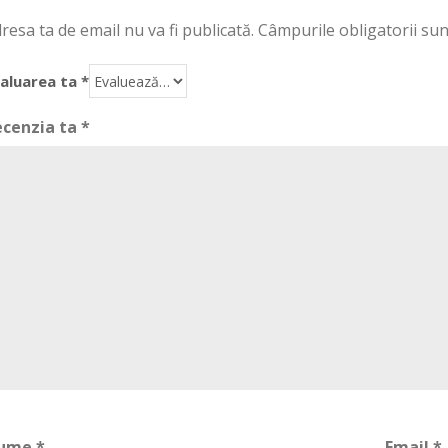
resa ta de email nu va fi publicată.
Câmpurile obligatorii su
aluarea ta
*
ecenzia ta
*
ume
*
Email
*