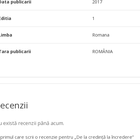
Data publicarii
2017
Editia
1
Limba
Romana
Tara publicarii
ROMÂNIA
ecenzii
 există recenzii până acum.
i primul care scrii o recenzie pentru „De la credință la încredere”