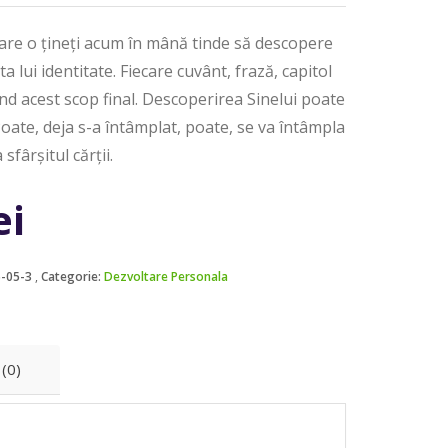
care o țineți acum în mână tinde să descopere
ta lui identitate. Fiecare cuvânt, frază, capitol
ând acest scop final. Descoperirea Sinelui poate
Poate, deja s-a întâmplat, poate, se va întâmpla
sfârșitul cărții.
ei
6-05-3
Categorie:
Dezvoltare Personala
 (0)