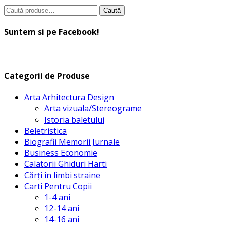
Caută
Caută
după:
Suntem si pe Facebook!
Categorii de Produse
Arta Arhitectura Design
Arta vizuala/Stereograme
Istoria baletului
Beletristica
Biografii Memorii Jurnale
Business Economie
Calatorii Ghiduri Harti
Cărți în limbi straine
Carti Pentru Copii
1-4 ani
12-14 ani
14-16 ani