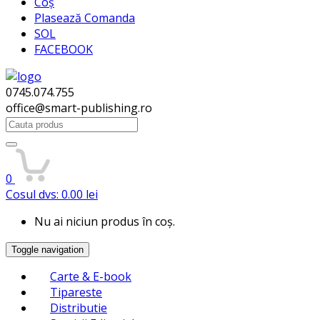
Coș
Plasează Comanda
SOL
FACEBOOK
0745.074.755
office@smart-publishing.ro
Search
for:
0
Cosul dvs:
0.00
lei
Nu ai niciun produs în coș.
Toggle navigation
Carte & E-book
Tipareste
Distributie