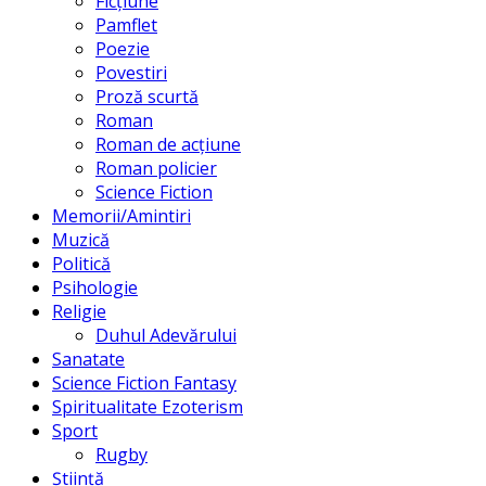
Ficțiune
Pamflet
Poezie
Povestiri
Proză scurtă
Roman
Roman de acțiune
Roman policier
Science Fiction
Memorii/Amintiri
Muzică
Politică
Psihologie
Religie
Duhul Adevărului
Sanatate
Science Fiction Fantasy
Spiritualitate Ezoterism
Sport
Rugby
Știință