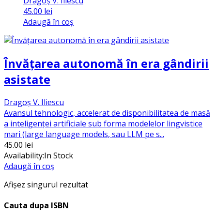
Dragoș V. Iliescu
45.00
lei
Adaugă în coș
Învățarea autonomă în era gândirii
asistate
Dragoș V. Iliescu
Avansul tehnologic, accelerat de disponibilitatea de masă
a inteligenței artificiale sub forma modelelor lingvistice
mari (large language models, sau LLM pe s...
45.00
lei
Availability:
In Stock
Adaugă în coș
Afișez singurul rezultat
Cauta dupa ISBN