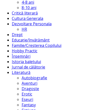
4-8 ani
8-10 ani
Critică literară
Cultura Generala
Dezvoltare Personala
HR
Drept
Educație/învățământ
Familie/Cresterea Copilului
Hobby Practic
Însemnări
Istoria baletului
Jurnal de călătorie
Literatură
Autobiografie
Aventuri
Dragoste
Erotic
Eseuri
Fantasy