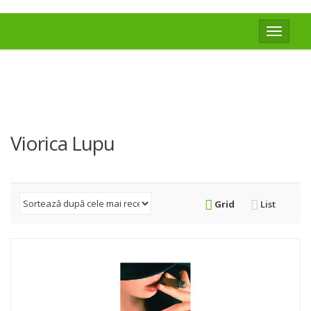
Toggle
navigat
Viorica Lupu
Grid
List