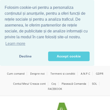
Folosim cookie-uri pentru a personaliza
conținutul și anunțurile, pentru a oferi funcții de
rețele sociale și pentru a analiza traficul. De
asemenea, le oferim partenerilor de rețele
sociale, de publicitate și de analize informații cu
privire la modul în care folosiți site-ul nostru.
Learn more
Decline
Accept cookie
Cum comand
Despre noi
Termeni si conditii
A.N.P.C
GDPR
Contul Meu/ Creaza cont
Coș
Plasează Comanda
SOL
FACEBOOK