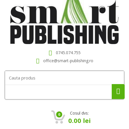
0745.074.755
office@smart-publishing.ro
Search
for:
Cosul dvs:
0
0.00
lei