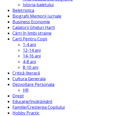
Istoria baletului
Beletristica
Biografii Memorii Jurnale
Business Economie
Calatorii Ghiduri Harti
Cărți în limbi straine
Carti Pentru Copii
1-4 ani
12-14 ani
14-16 ani
4-8 ani
8-10 ani
Critică literară
Cultura Generala
Dezvoltare Personala
HR
Drept
Educație/învățământ
Familie/Cresterea Copilului
Hobby Practic