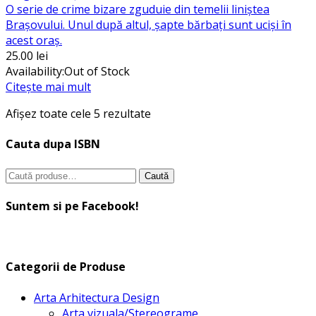
O serie de crime bizare zguduie din temelii liniştea
Braşovului. Unul după altul, şapte bărbaţi sunt ucişi în
acest oraș.
25.00
lei
Availability:
Out of Stock
Citește mai mult
Sortat
Afișez toate cele 5 rezultate
după
cele
Cauta dupa ISBN
mai
Caută
recente
Caută
după:
Suntem si pe Facebook!
Categorii de Produse
Arta Arhitectura Design
Arta vizuala/Stereograme