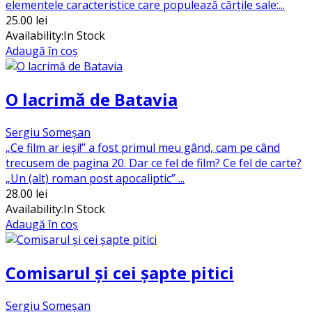
elementele caracteristice care populează cărțile sale:...
25.00
lei
Availability:
In Stock
Adaugă în coș
O lacrimă de Batavia
Sergiu Someșan
„Ce film ar ieși!” a fost primul meu gând, cam pe când
trecusem de pagina 20. Dar ce fel de film? Ce fel de carte?
„Un (alt) roman post apocaliptic” ...
28.00
lei
Availability:
In Stock
Adaugă în coș
Comisarul și cei șapte pitici
Sergiu Someșan