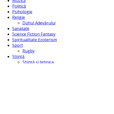
Muzică
Politică
Psihologie
Religie
Duhul Adevărului
Sanatate
Science Fiction Fantasy
Spiritualitate Ezoterism
Sport
Rugby
Știință
Știință și tehnica
Științe umaniste
Univers/Creație
Umor
Uncategorized
©
Smart Publishing
- All Rights Reserved |Dezvoltat de
SeeMeOn
|
GoldIT
My Account