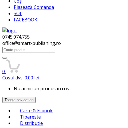
Coș
Plasează Comanda
SOL
FACEBOOK
0745.074.755
office@smart-publishing.ro
Search
for:
0
Cosul dvs:
0.00
lei
Nu ai niciun produs în coș.
Toggle navigation
Carte & E-book
Tipareste
Distributie