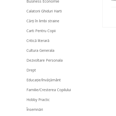
Business Economie
Calatorii Ghiduri Harti
Cărți în limbi straine
Carti Pentru Copii
Critică literară
Cultura Generala
Dezvoltare Personala
Drept
Educație/învățământ
Familie/Cresterea Copilului
Hobby Practic
Însemnări