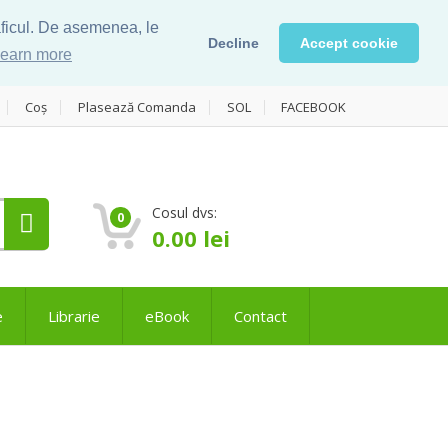
raficul. De asemenea, le
Decline
Accept cookie
earn more
Coș
Plasează Comanda
SOL
FACEBOOK
Cosul dvs:
0
0.00
lei
e
Librarie
eBook
Contact