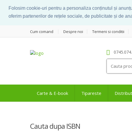
Folosim cookie-uri pentru a personaliza conținutul și anunțuri
oferim partenerilor de rețele sociale, de publicitate și de anal
Cum comand
Despre noi
Termeni si conditii
0745.074
Search
for:
Carte & E-book
Tipareste
Distribut
Cauta dupa ISBN