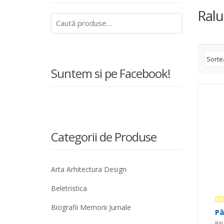
Ralu
Caută
după:
Suntem si pe Facebook!
Categorii de Produse
Arta Arhitectura Design
Beletristica
Biografii Memorii Jurnale
Ev
Pâ
5.
RAL