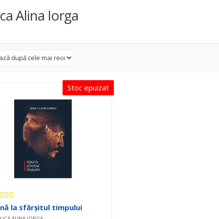
ca Alina Iorga
Stoc epuizat
aluat la
nă la sfârșitul timpului
00
din 5
UCA ALINA IORGA