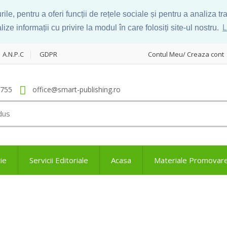
le, pentru a oferi funcții de rețele sociale și pentru a analiza t
ize informații cu privire la modul în care folosiți site-ul nostru.
L
A.N.P.C
GDPR
Contul Meu/ Creaza cont
.755
office@smart-publishing.ro
ie
Servicii Editoriale
Acasa
Materiale Promovar