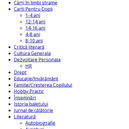
Cărți în limbi straine
Carti Pentru Copii
1-4 ani
12-14 ani
14-16 ani
4-8 ani
8-10 ani
Critică literară
Cultura Generala
Dezvoltare Personala
HR
Drept
Educație/învățământ
Familie/Cresterea Copilului
Hobby Practic
Însemnări
Istoria baletului
Jurnal de călătorie
Literatură
Autobiografie