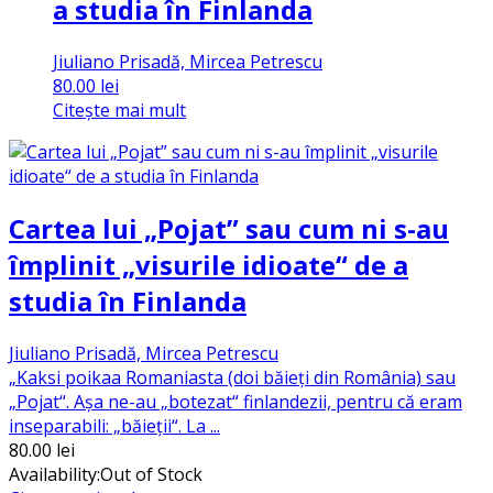
a studia în Finlanda
Jiuliano Prisadă, Mircea Petrescu
80.00
lei
Citește mai mult
Cartea lui „Pojat” sau cum ni s-au
împlinit „visurile idioate“ de a
studia în Finlanda
Jiuliano Prisadă, Mircea Petrescu
„Kaksi poikaa Romaniasta (doi băieți din România) sau
„Pojat“. Așa ne-au „botezat“ finlandezii, pentru că eram
inseparabili: „băieții“. La ...
80.00
lei
Availability:
Out of Stock