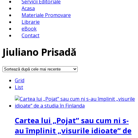
Servicii Editoriale
Acasa
Materiale Promovare
Librarie
eBook
Contact
Jiuliano Prisadă
Grid
List
Cartea lui „Pojat” sau cum ni s-
au împlinit „visurile idioate“ de