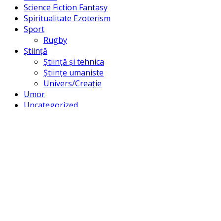
Science Fiction Fantasy
Spiritualitate Ezoterism
Sport
Rugby
Știință
Știință și tehnica
Științe umaniste
Univers/Creație
Umor
Uncategorized
Filtreaza dupa autor:
Mircea Petrescu
(1)
©
Smart Publishing
- All Rights Reserved |Dezvoltat de
SeeMeOn
|
GoldIT
My Account
Search
Caută
Caută