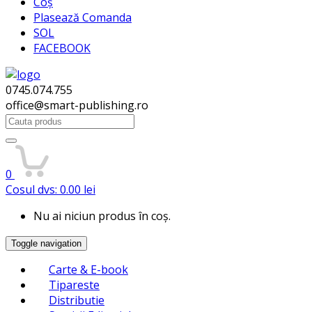
Coș
Plasează Comanda
SOL
FACEBOOK
0745.074.755
office@smart-publishing.ro
Search
for:
0
Cosul dvs:
0.00
lei
Nu ai niciun produs în coș.
Toggle navigation
Carte & E-book
Tipareste
Distributie