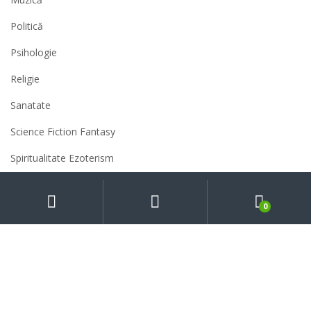
Politică
Psihologie
Religie
Sanatate
Science Fiction Fantasy
Spiritualitate Ezoterism
Sport
My
Search
Caută
după:
Account
0
Știință
Umor
Uncategorized