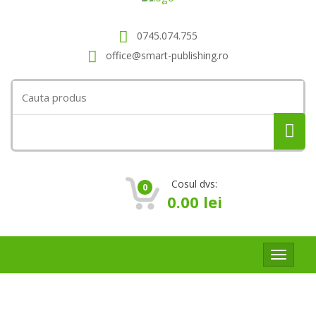
0745.074.755
office@smart-publishing.ro
Search
for:
Cosul dvs:
0
0.00
lei
Toggle
navigat