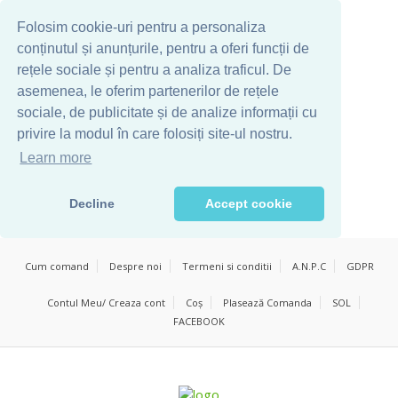
Folosim cookie-uri pentru a personaliza
conținutul și anunțurile, pentru a oferi funcții de
rețele sociale și pentru a analiza traficul. De
asemenea, le oferim partenerilor de rețele
sociale, de publicitate și de analize informații cu
privire la modul în care folosiți site-ul nostru.
Learn more
Decline
Accept cookie
Cum comand
Despre noi
Termeni si conditii
A.N.P.C
GDPR
Contul Meu/ Creaza cont
Coș
Plasează Comanda
SOL
FACEBOOK