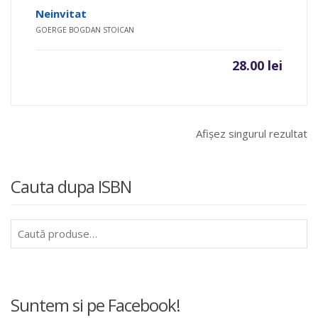
Evaluat la
Neinvitat
5.00
din 5
GOERGE BOGDAN STOICAN
28.00
lei
Afișez singurul rezultat
Cauta dupa ISBN
Caută
după:
Suntem si pe Facebook!