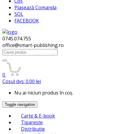
Coș
Plasează Comanda
SOL
FACEBOOK
0745.074.755
office@smart-publishing.ro
Search
for:
0
Cosul dvs:
0.00
lei
Nu ai niciun produs în coș.
Toggle navigation
Carte & E-book
Tipareste
Distributie