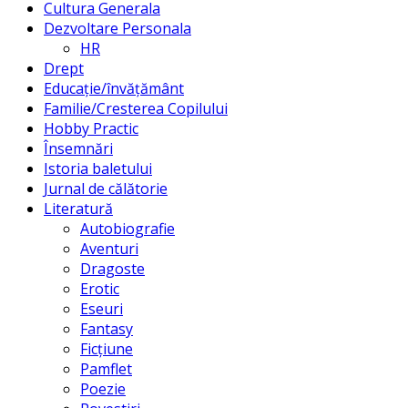
Cultura Generala
Dezvoltare Personala
HR
Drept
Educație/învățământ
Familie/Cresterea Copilului
Hobby Practic
Însemnări
Istoria baletului
Jurnal de călătorie
Literatură
Autobiografie
Aventuri
Dragoste
Erotic
Eseuri
Fantasy
Ficțiune
Pamflet
Poezie