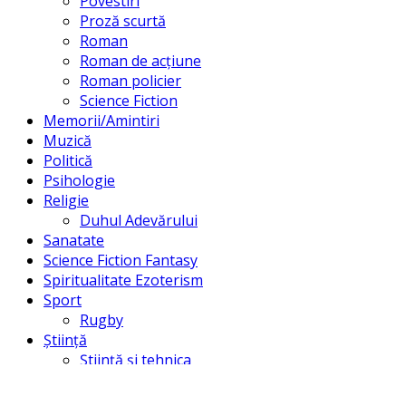
Povestiri
Proză scurtă
Roman
Roman de acțiune
Roman policier
Science Fiction
Memorii/Amintiri
Muzică
Politică
Psihologie
Religie
Duhul Adevărului
Sanatate
Science Fiction Fantasy
Spiritualitate Ezoterism
Sport
Rugby
Știință
Știință și tehnica
Științe umaniste
Univers/Creație