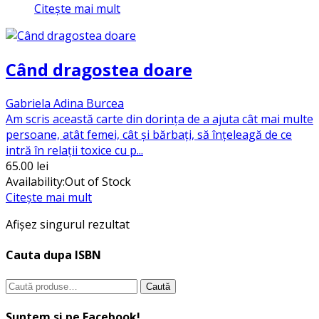
Citește mai mult
Când dragostea doare
Gabriela Adina Burcea
Am scris această carte din dorința de a ajuta cât mai multe
persoane, atât femei, cât și bărbați, să înțeleagă de ce
intră în relații toxice cu p...
65.00
lei
Availability:
Out of Stock
Citește mai mult
Afișez singurul rezultat
Cauta dupa ISBN
Caută
Caută
după:
Suntem si pe Facebook!