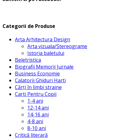
Categorii de Produse
Arta Arhitectura Design
Arta vizuala/Stereograme
Istoria baletului
Beletristica
Biografii Memorii Jurnale
Business Economie
Calatorii Ghiduri Harti
Cărți în limbi straine
Carti Pentru Copii
1-4 ani
12-14 ani
14-16 ani
4-8 ani
8-10 ani
Critică literară