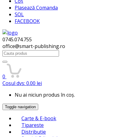
Coș
Plasează Comanda
SOL
FACEBOOK
0745.074.755
office@smart-publishing.ro
Search
for:
0
Cosul dvs:
0.00
lei
Nu ai niciun produs în coș.
Toggle navigation
Carte & E-book
Tipareste
Distributie