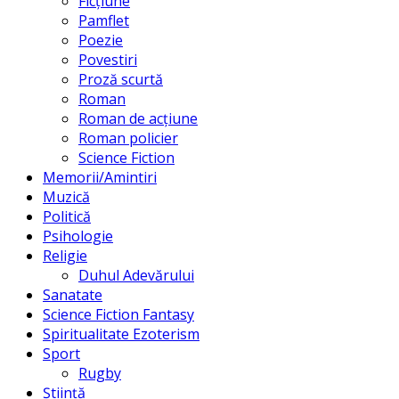
Ficțiune
Pamflet
Poezie
Povestiri
Proză scurtă
Roman
Roman de acțiune
Roman policier
Science Fiction
Memorii/Amintiri
Muzică
Politică
Psihologie
Religie
Duhul Adevărului
Sanatate
Science Fiction Fantasy
Spiritualitate Ezoterism
Sport
Rugby
Știință