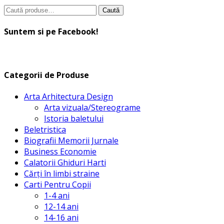
Caută
Caută
după:
Suntem si pe Facebook!
Categorii de Produse
Arta Arhitectura Design
Arta vizuala/Stereograme
Istoria baletului
Beletristica
Biografii Memorii Jurnale
Business Economie
Calatorii Ghiduri Harti
Cărți în limbi straine
Carti Pentru Copii
1-4 ani
12-14 ani
14-16 ani