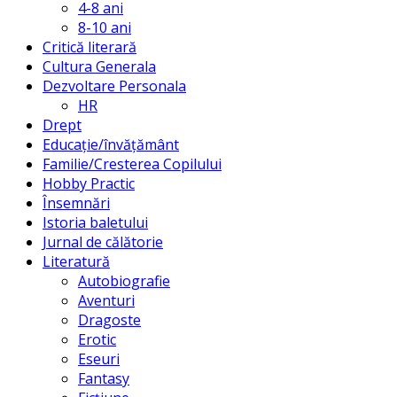
4-8 ani
8-10 ani
Critică literară
Cultura Generala
Dezvoltare Personala
HR
Drept
Educație/învățământ
Familie/Cresterea Copilului
Hobby Practic
Însemnări
Istoria baletului
Jurnal de călătorie
Literatură
Autobiografie
Aventuri
Dragoste
Erotic
Eseuri
Fantasy