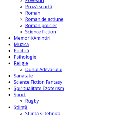
Povestiri
Proză scurtă
Roman
Roman de acțiune
Roman policier
Science Fiction
Memorii/Amintiri
Muzică
Politică
Psihologie
Religie
Duhul Adevărului
Sanatate
Science Fiction Fantasy
Spiritualitate Ezoterism
Sport
Rugby
Știință
Știință și tehnica
Științe umaniste
Univers/Creație