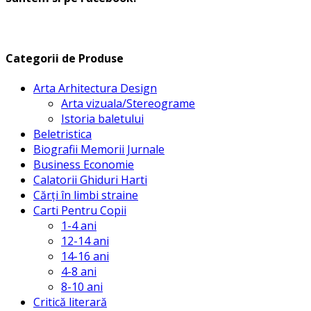
Categorii de Produse
Arta Arhitectura Design
Arta vizuala/Stereograme
Istoria baletului
Beletristica
Biografii Memorii Jurnale
Business Economie
Calatorii Ghiduri Harti
Cărți în limbi straine
Carti Pentru Copii
1-4 ani
12-14 ani
14-16 ani
4-8 ani
8-10 ani
Critică literară