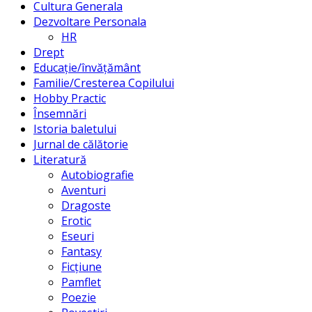
Cultura Generala
Dezvoltare Personala
HR
Drept
Educație/învățământ
Familie/Cresterea Copilului
Hobby Practic
Însemnări
Istoria baletului
Jurnal de călătorie
Literatură
Autobiografie
Aventuri
Dragoste
Erotic
Eseuri
Fantasy
Ficțiune
Pamflet
Poezie