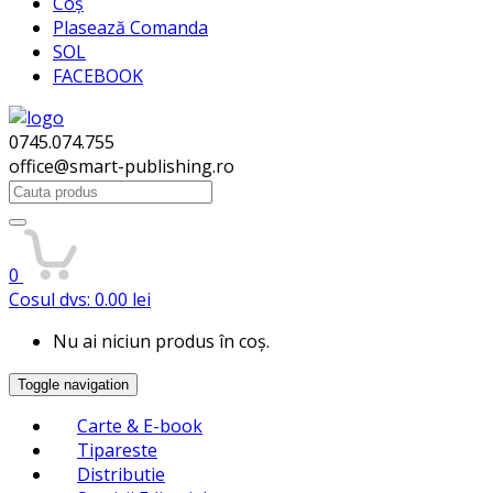
Coș
Plasează Comanda
SOL
FACEBOOK
0745.074.755
office@smart-publishing.ro
Search
for:
0
Cosul dvs:
0.00
lei
Nu ai niciun produs în coș.
Toggle navigation
Carte & E-book
Tipareste
Distributie