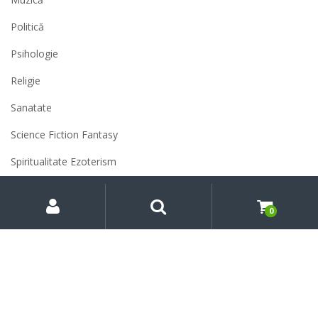
Politică
Psihologie
Religie
Sanatate
Science Fiction Fantasy
Spiritualitate Ezoterism
Sport
My
Search
Caută
după:
Account
0
Știință
Umor
Uncategorized