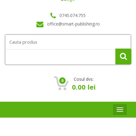
0745.074.755
office@smart-publishing.ro
Search
for:
Cosul dvs:
0
0.00
lei
Toggle
navigat