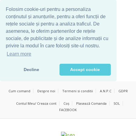
Folosim cookie-uri pentru a personaliza
conținutul și anunțurile, pentru a oferi funcții de
rețele sociale și pentru a analiza traficul. De
asemenea, le oferim partenerilor de rețele
sociale, de publicitate și de analize informații cu
privire la modul în care folosiți site-ul nostru.
Learn more
Decline
Accept cookie
Cum comand
Despre noi
Termeni si conditii
A.N.P.C
GDPR
Contul Meu/ Creaza cont
Coș
Plasează Comanda
SOL
FACEBOOK