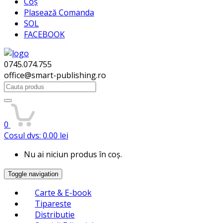
Coș
Plasează Comanda
SOL
FACEBOOK
0745.074.755
office@smart-publishing.ro
Search
for:
0
Cosul dvs:
0.00
lei
Nu ai niciun produs în coș.
Toggle navigation
Carte & E-book
Tipareste
Distributie