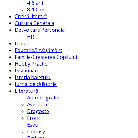
4-8 ani
8-10 ani
Critică literară
Cultura Generala
Dezvoltare Personala
HR
Drept
Educație/învățământ
Familie/Cresterea Copilului
Hobby Practic
Însemnări
Istoria baletului
Jurnal de călătorie
Literatură
Autobiografie
Aventuri
Dragoste
Erotic
Eseuri
Fantasy