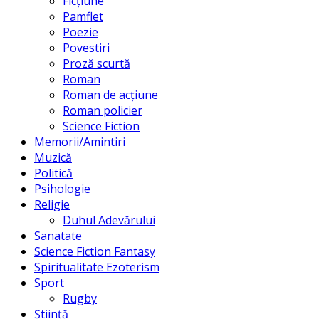
Ficțiune
Pamflet
Poezie
Povestiri
Proză scurtă
Roman
Roman de acțiune
Roman policier
Science Fiction
Memorii/Amintiri
Muzică
Politică
Psihologie
Religie
Duhul Adevărului
Sanatate
Science Fiction Fantasy
Spiritualitate Ezoterism
Sport
Rugby
Știință