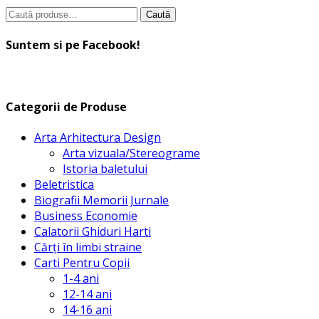
Caută
Caută
după:
Suntem si pe Facebook!
Categorii de Produse
Arta Arhitectura Design
Arta vizuala/Stereograme
Istoria baletului
Beletristica
Biografii Memorii Jurnale
Business Economie
Calatorii Ghiduri Harti
Cărți în limbi straine
Carti Pentru Copii
1-4 ani
12-14 ani
14-16 ani