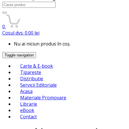
Search
for:
0
Cosul dvs:
0.00
lei
Nu ai niciun produs în coș.
Toggle navigation
Carte & E-book
Tipareste
Distributie
Servicii Editoriale
Acasa
Materiale Promovare
Librarie
eBook
Contact