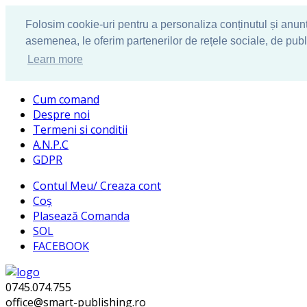
Folosim cookie-uri pentru a personaliza conținutul și anunțur
asemenea, le oferim partenerilor de rețele sociale, de publici
Learn more
Cum comand
Despre noi
Termeni si conditii
A.N.P.C
GDPR
Contul Meu/ Creaza cont
Coș
Plasează Comanda
SOL
FACEBOOK
0745.074.755
office@smart-publishing.ro