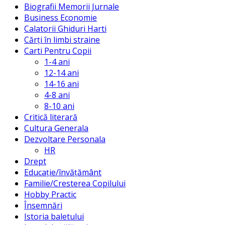
Biografii Memorii Jurnale
Business Economie
Calatorii Ghiduri Harti
Cărți în limbi straine
Carti Pentru Copii
1-4 ani
12-14 ani
14-16 ani
4-8 ani
8-10 ani
Critică literară
Cultura Generala
Dezvoltare Personala
HR
Drept
Educație/învățământ
Familie/Cresterea Copilului
Hobby Practic
Însemnări
Istoria baletului