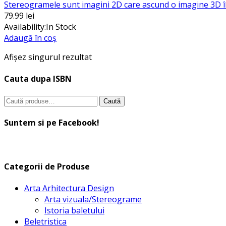
Stereogramele sunt imagini 2D care ascund o imagine 3D în i
79.99
lei
Availability:
In Stock
Adaugă în coș
Afișez singurul rezultat
Cauta dupa ISBN
Caută
Caută
după:
Suntem si pe Facebook!
Categorii de Produse
Arta Arhitectura Design
Arta vizuala/Stereograme
Istoria baletului
Beletristica