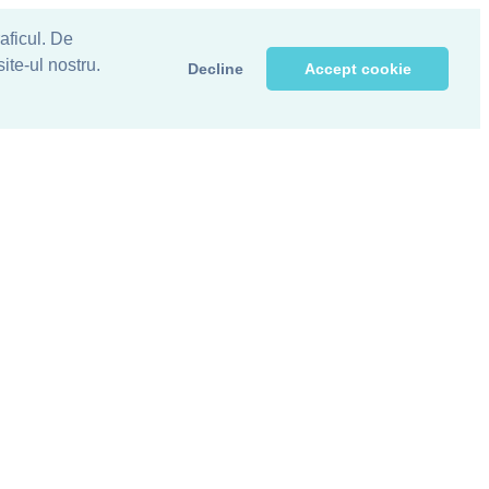
raficul. De
ite-ul nostru.
Decline
Accept cookie