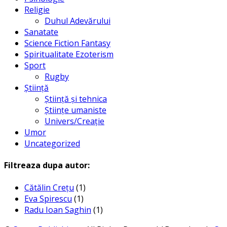
Religie
Duhul Adevărului
Sanatate
Science Fiction Fantasy
Spiritualitate Ezoterism
Sport
Rugby
Știință
Știință și tehnica
Științe umaniste
Univers/Creație
Umor
Uncategorized
Filtreaza dupa autor:
Cătălin Crețu
(1)
Eva Spirescu
(1)
Radu Ioan Saghin
(1)