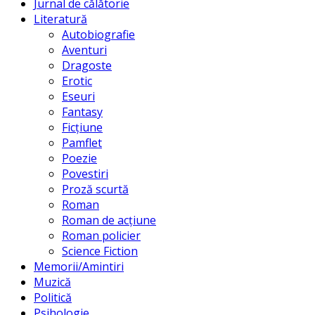
Jurnal de călătorie
Literatură
Autobiografie
Aventuri
Dragoste
Erotic
Eseuri
Fantasy
Ficțiune
Pamflet
Poezie
Povestiri
Proză scurtă
Roman
Roman de acțiune
Roman policier
Science Fiction
Memorii/Amintiri
Muzică
Politică
Psihologie