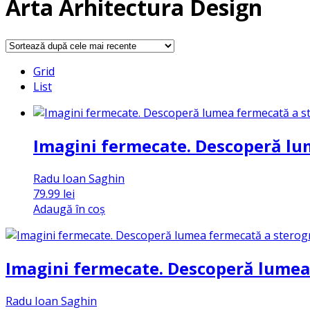
Arta Arhitectura Design
Grid
List
Imagini fermecate. Descoperă lu
Radu Ioan Saghin
79.99
lei
Adaugă în coș
Imagini fermecate. Descoperă lumea
Radu Ioan Saghin